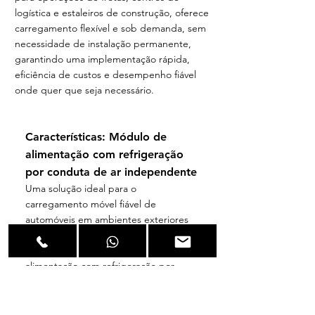
logística e estaleiros de construção, oferece
carregamento flexível e sob demanda, sem
necessidade de instalação permanente,
garantindo uma implementação rápida,
eficiência de custos e desempenho fiável
onde quer que seja necessário.
Características: Módulo de
alimentação com refrigeração
por conduta de ar independente
Uma solução ideal para o
carregamento móvel fiável de
automóveis em ambientes exteriores
adversos, como estaleiros de
construção. Inclui um módulo de
alimentação com refrigeração por
conduta de ar independente com
classificação IP65, suporta uma saída
de potência constante de 300 V a 1000