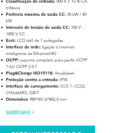
Classificação de entrada:
400 V ± 15 % CA
trifásica
Potência máxima de saída CC:
30 kW / 40
kW
Intervalo de tensão de saída CC:
100 V -
1000 V CC
Ecrã:
LCD tátil de 7 polegadas
Interface de rede:
ligação à Internet
inteligente via Ethernet/4G
OCPP:
suporte completo para perfis OCPP
1.6J/ OCPP 2.0.1
Plug&Charge ISO15118:
Atualizável
Proteção contra a entrada:
IP55
Interface de carregamento:
CCS 1, CCS2,
CHAdeMO, GB/T
Dimensões:
984*451,6*842,4 mm
SABER MAIS
>